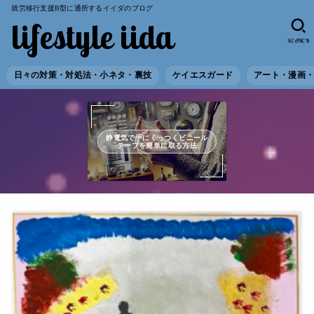
就労移行支援B型に通所するイイダのブログ
lifestyle iida
SEARCH
日々の対策・対処法・小ネタ・裏技
ケイエスガード
アート・漫画
静電気で手にくっつくビニール
テープを簡単に取る方法