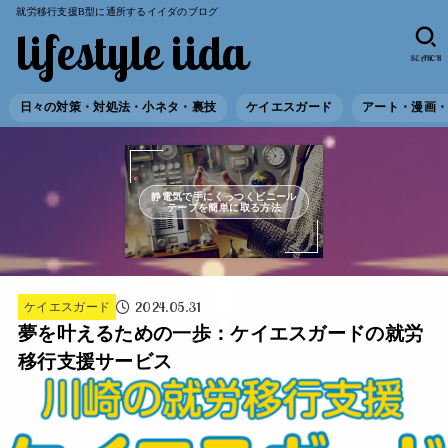
就労移行支援B型に通所するイイダのブログ
lifestyle iida
SEARCH
日々の対策・対処法・小ネタ・裏技
ケイエスガード
アート・漫画
静電気で手にくっつくビニール
テープを簡単に取る方法
2024.05.31
ケイエスガード
夢を叶えるための一歩：ケイエスガードの就労
移行支援サービス