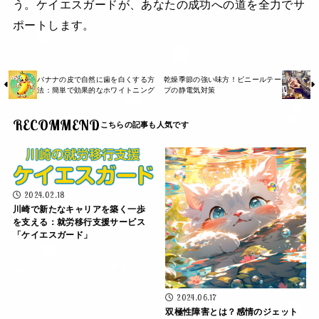
う。ケイエスガードが、あなたの成功への道を全力でサ
ポートします。
バナナの皮で自然に歯を白くする方
乾燥季節の強い味方！ビニールテー
法：簡単で効果的なホワイトニング
プの静電気対策
RECOMMEND
2024.02.18
川崎で新たなキャリアを築く一歩
を支える：就労移行支援サービス
「ケイエスガード」
2024.06.17
双極性障害とは？感情のジェット