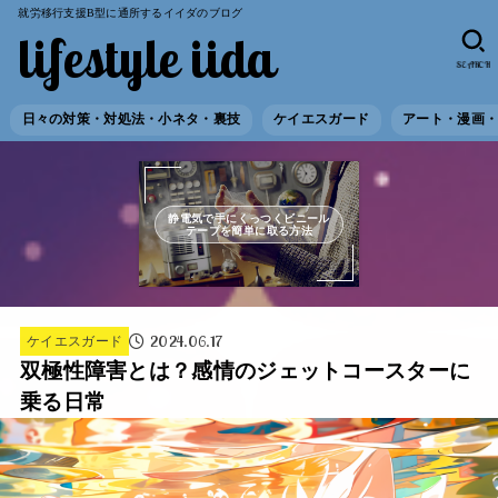
就労移行支援B型に通所するイイダのブログ
lifestyle iida
SEARCH
日々の対策・対処法・小ネタ・裏技
ケイエスガード
アート・漫画
静電気で手にくっつくビニール
テープを簡単に取る方法
2024.06.17
ケイエスガード
双極性障害とは？感情のジェットコースターに
乗る日常